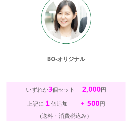
BO-オリジナル
3
2,000
いずれか
個セット
円
１
500
上記に
個追加
+
円
(送料・消費税込み）