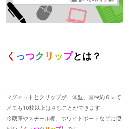
く
っ
つ
ク
リ
ッ
プ
とは？
マグネットとクリップが一体型、直径約６㎝で
メモも10枚以上はさむことができます。
冷蔵庫やスチール棚、ホワイトボードなどに便
利な【
く
っ
つ
ク
リ
ッ
プ
】です。